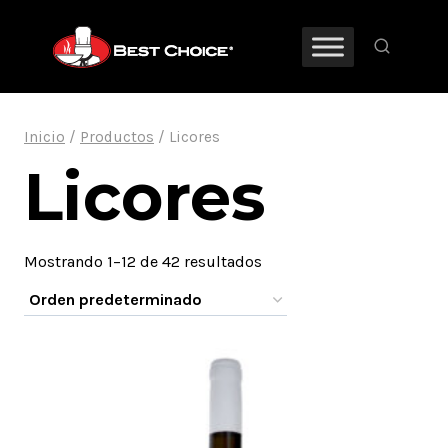
Saltar
al
contenido
Inicio
/
Productos
/
Licores
Licores
Mostrando 1–12 de 42 resultados