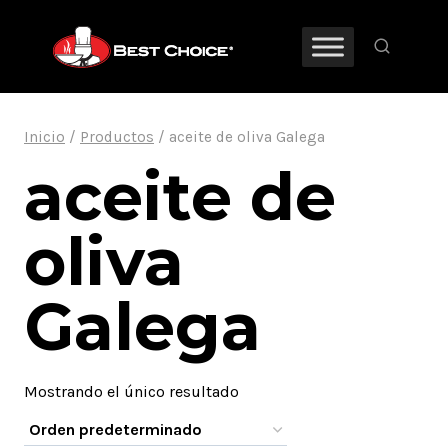
Saltar
al
contenido
Inicio
/
Productos
/
aceite de oliva Galega
aceite de
oliva
Galega
Mostrando el único resultado