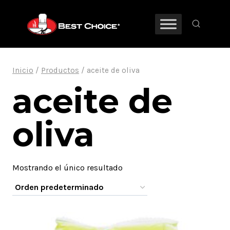
Saltar
al
contenido
Inicio
/
Productos
/
aceite de oliva
aceite de
oliva
Mostrando el único resultado