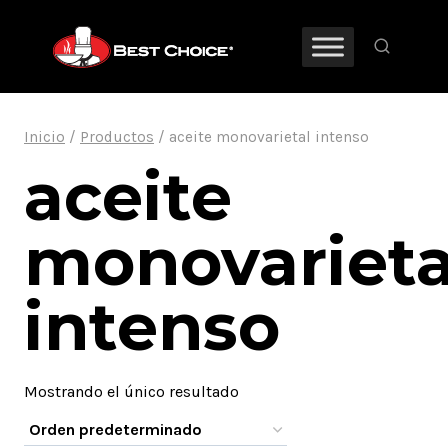
Saltar
al
contenido
Inicio
/
Productos
/
aceite monovarietal intenso
aceite
monovarieta
intenso
Mostrando el único resultado