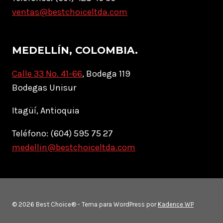
ventas@bestchoiceltda.com
MEDELLÍN, COLOMBIA.
Calle 33 No. 41-66
, Bodega 119
Bodegas Unisur
Itagüí, Antioquia
Teléfono: (604) 595 75 27
medellin@bestchoiceltda.com
© 2026 Best Choice® - Tema para WordPress por
Kadence WP