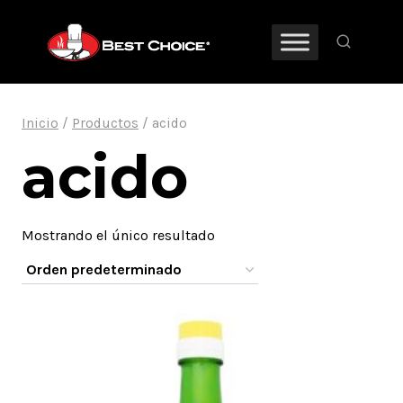
Saltar
al
contenido
Inicio
/
Productos
/
acido
acido
Mostrando el único resultado