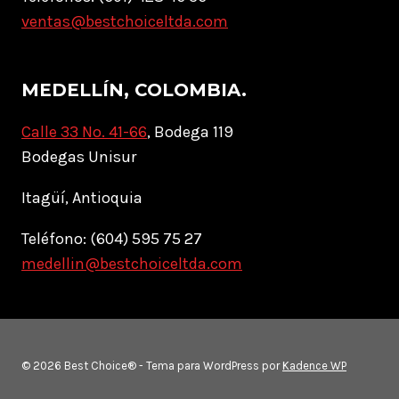
ventas@bestchoiceltda.com
MEDELLÍN, COLOMBIA.
Calle 33 No. 41-66
, Bodega 119
Bodegas Unisur
Itagüí, Antioquia
Teléfono: (604) 595 75 27
medellin@bestchoiceltda.com
© 2026 Best Choice® - Tema para WordPress por
Kadence WP