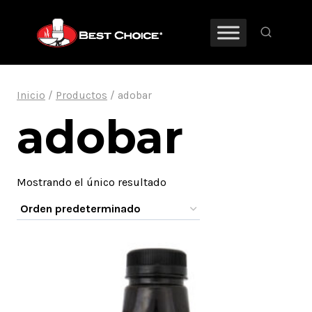
Saltar
al
contenido
Inicio
/
Productos
/
adobar
adobar
Mostrando el único resultado