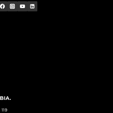
BIA.
 119