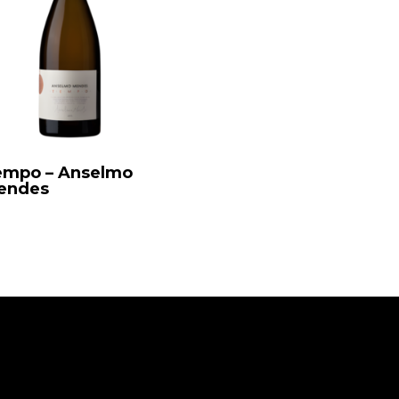
empo – Anselmo
endes