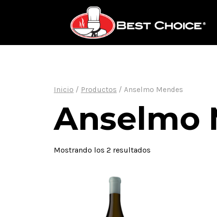
Saltar
al
contenido
Inicio
/
Productos
/
Anselmo Mendes
Anselmo 
Mostrando los 2 resultados