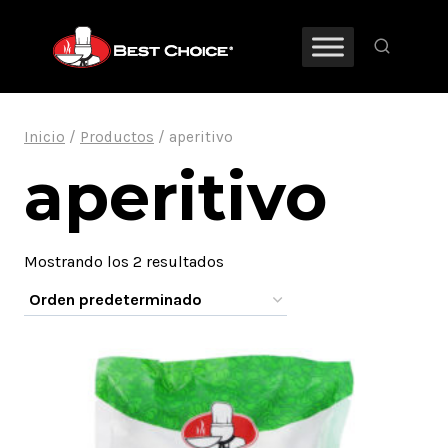
Saltar
al
contenido
Inicio
/
Productos
/
aperitivo
aperitivo
Mostrando los 2 resultados