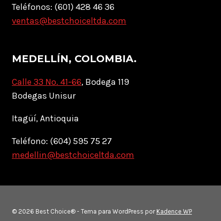
Teléfonos: (601) 428 46 36
ventas@bestchoiceltda.com
MEDELLÍN, COLOMBIA.
Calle 33 No. 41-66
, Bodega 119
Bodegas Unisur
Itagüí, Antioquia
Teléfono: (604) 595 75 27
medellin@bestchoiceltda.com
© 2026 Best Choice® - Tema para WordPress por
Kadence WP