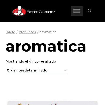
Saltar
al
contenido
Inicio
/
Productos
/
aromatica
aromatica
Mostrando el único resultado