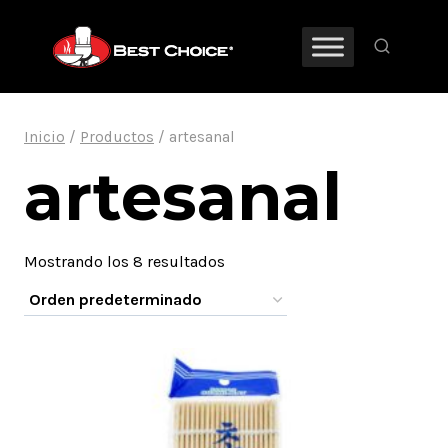
Saltar
al
contenido
Inicio
/
Productos
/
artesanal
artesanal
Mostrando los 8 resultados