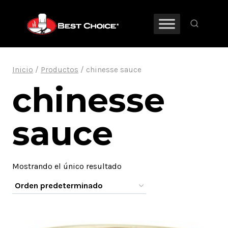
Saltar
al
contenido
Inicio
/
Productos
/
chinesse sauce
chinesse
sauce
Mostrando el único resultado