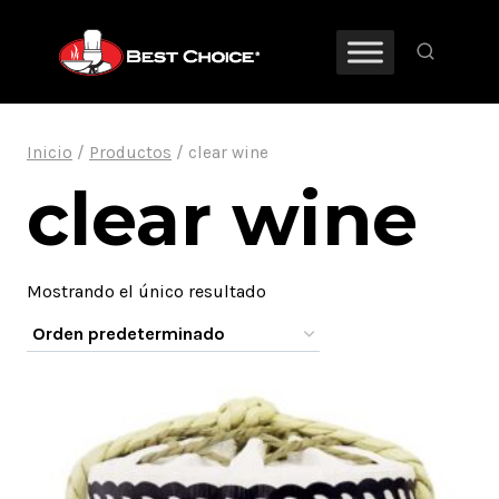
Saltar
al
contenido
Inicio
/
Productos
/
clear wine
clear wine
Mostrando el único resultado