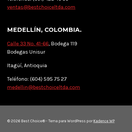
ventas@bestchoiceltda.com
MEDELLÍN, COLOMBIA.
Calle 33 No. 41-66
, Bodega 119
Bodegas Unisur
Itagüí, Antioquia
Teléfono: (604) 595 75 27
medellin@bestchoiceltda.com
© 2026 Best Choice® - Tema para WordPress por
Kadence WP