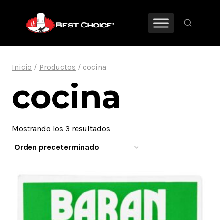
Saltar
al
contenido
Inicio
/
Productos
/
cocina
cocina
Mostrando los 3 resultados