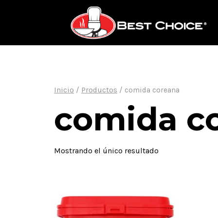
Saltar
al
contenido
Inicio
/
Productos
/
comida coreana
comida c
Mostrando el único resultado