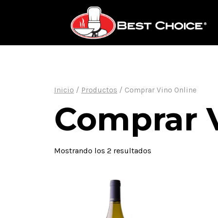
Saltar
al
contenido
Inicio
/
Productos
/
Comprar Vino Online
Comprar 
Mostrando los 2 resultados