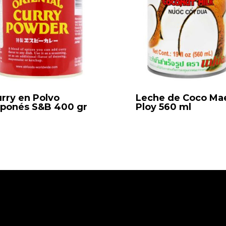
rry en Polvo
Leche de Coco Ma
aponés S&B 400 gr
Ploy 560 ml