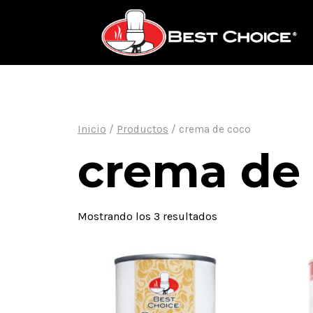
Saltar
al
contenido
Inicio
/
Productos
/
crema de coco
crema de
Mostrando los 3 resultados