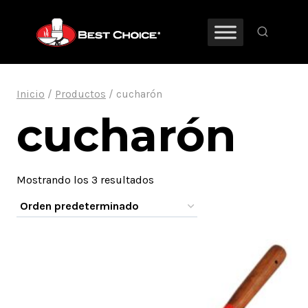
Saltar
al
contenido
Inicio
/
Productos
/
cucharón
cucharón
Mostrando los 3 resultados