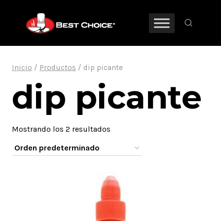
Saltar
al
contenido
Inicio
/
Productos
/
dip picante
dip picante
Mostrando los 2 resultados