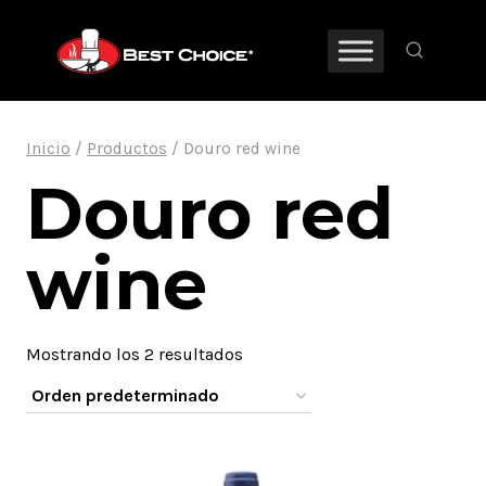
Saltar
al
contenido
Inicio
/
Productos
/
Douro red wine
Douro red
wine
Mostrando los 2 resultados