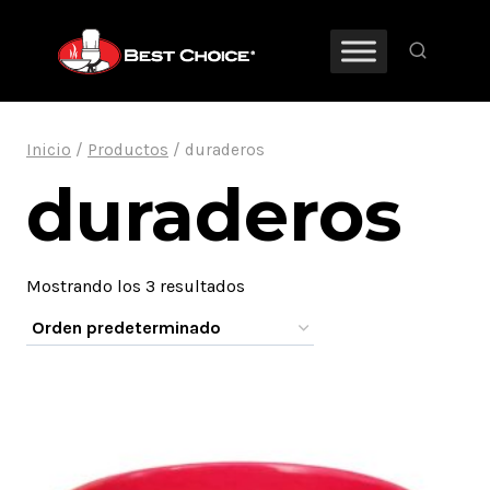
Saltar
al
contenido
Inicio
/
Productos
/
duraderos
duraderos
Mostrando los 3 resultados