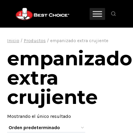
Saltar
al
contenido
Inicio
/
Productos
/
empanizado extra crujiente
empanizado
extra
crujiente
Mostrando el único resultado