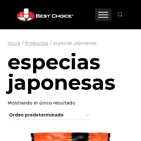
Saltar
al
contenido
Inicio
/
Productos
/
especias japonesas
especias
japonesas
Mostrando el único resultado