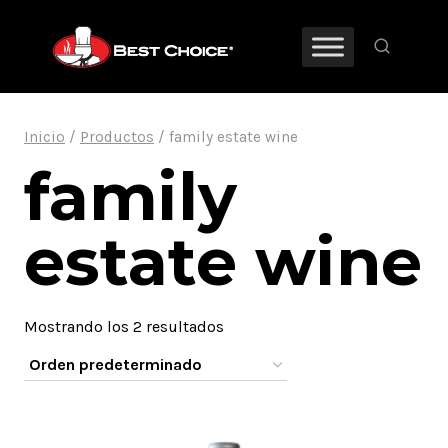
Saltar
al
contenido
Inicio
/
Productos
/
family estate wine
family
estate wine
Mostrando los 2 resultados