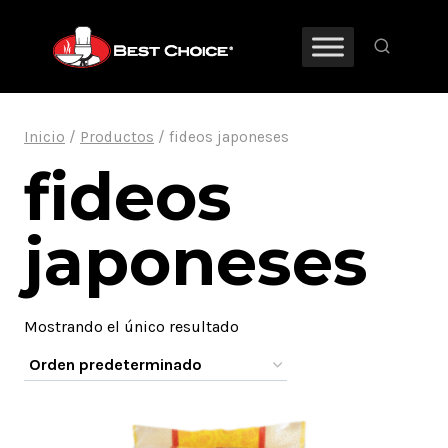
Saltar
al
contenido
Inicio
/
Productos
/
fideos japoneses
fideos
japoneses
Mostrando el único resultado