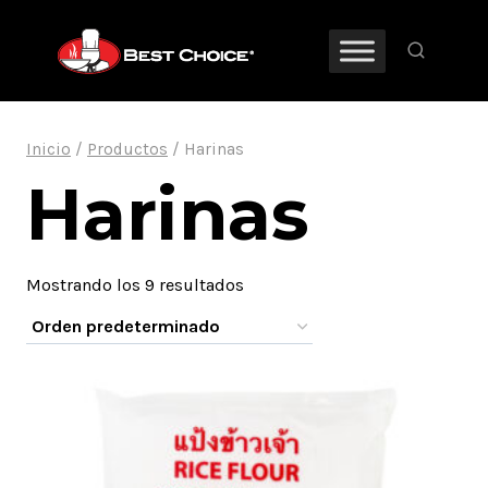
Saltar
al
contenido
Inicio
/
Productos
/
Harinas
Harinas
Mostrando los 9 resultados