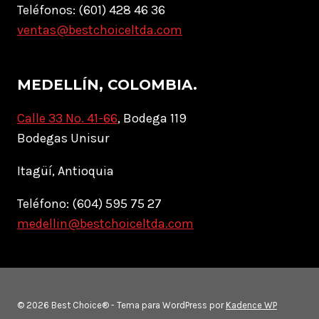
Teléfonos: (601) 428 46 36
ventas@bestchoiceltda.com
MEDELLÍN, COLOMBIA.
Calle 33 No. 41-66
, Bodega 119
Bodegas Unisur
Itagüí, Antioquia
Teléfono: (604) 595 75 27
medellin@bestchoiceltda.com
© 2026 Best Choice® - Tema para WordPress por
Kadence WP