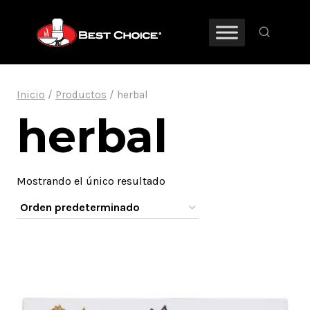
Saltar
al
contenido
Inicio
/
Productos
/
herbal
herbal
Mostrando el único resultado