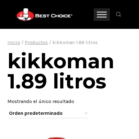
Saltar
al
contenido
Inicio
/
Productos
/
kikkoman 1.89 litros
kikkoman
1.89 litros
Mostrando el único resultado