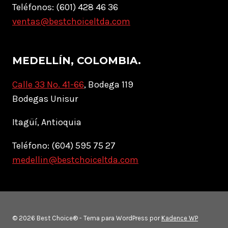
Teléfonos: (601) 428 46 36
ventas@bestchoiceltda.com
MEDELLÍN, COLOMBIA.
Calle 33 No. 41-66
, Bodega 119
Bodegas Unisur
Itagüí, Antioquia
Teléfono: (604) 595 75 27
medellin@bestchoiceltda.com
© 2026 Best Choice® - Tema para WordPress por
Kadence WP