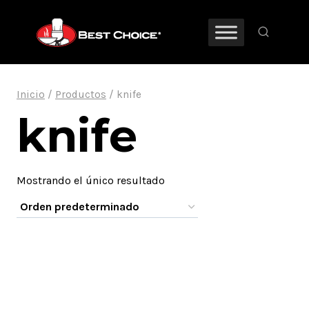
Saltar
al
contenido
Inicio
/
Productos
/
knife
knife
Mostrando el único resultado