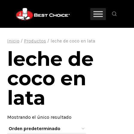
Saltar
al
contenido
Inicio
/
Productos
/
leche de coco en lata
leche de
coco en
lata
Mostrando el único resultado