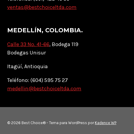
ventas@bestchoiceltda.com
MEDELLÍN, COLOMBIA.
Calle 33 No. 41-66
, Bodega 119
Bodegas Unisur
Itagüí, Antioquia
Teléfono: (604) 595 75 27
medellin@bestchoiceltda.com
© 2026 Best Choice® - Tema para WordPress por
Kadence WP