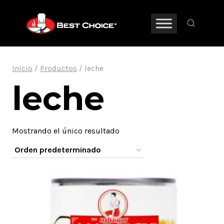
Saltar
al
contenido
Inicio
/
Productos
/
leche
leche
Mostrando el único resultado