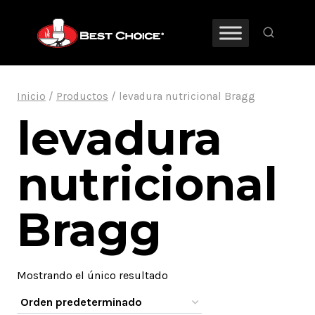
Saltar
al
contenido
Inicio
/
Productos
/
levadura nutricional Bragg
levadura
nutricional
Bragg
Mostrando el único resultado