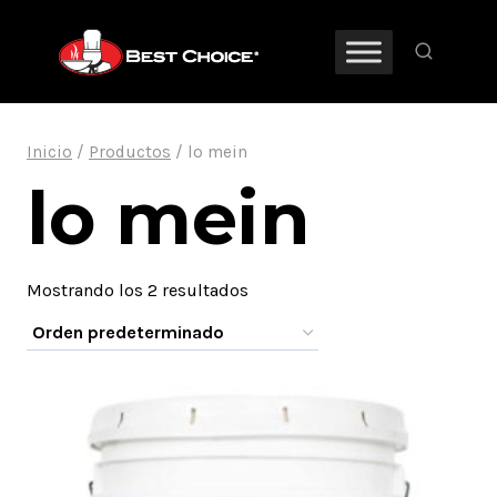
Saltar
al
contenido
Inicio
/
Productos
/
lo mein
lo mein
Mostrando los 2 resultados