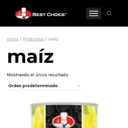
Saltar
al
contenido
Inicio
/
Productos
/
maíz
maíz
Mostrando el único resultado