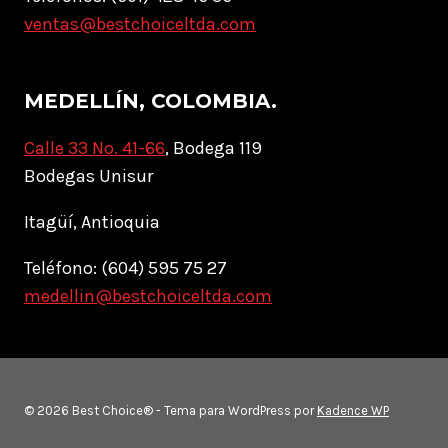
ventas@bestchoiceltda.com
MEDELLÍN, COLOMBIA.
Calle 33 No. 41-66
, Bodega 119
Bodegas Unisur
Itagüí, Antioquia
Teléfono: (604) 595 75 27
medellin@bestchoiceltda.com
© 2026 Best Choice® - Tema para WordPress por
Kadence WP