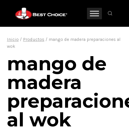
Saltar
al
contenido
Inicio
/
Productos
/
mango de madera preparaciones al
wok
mango de
madera
preparacion
al wok