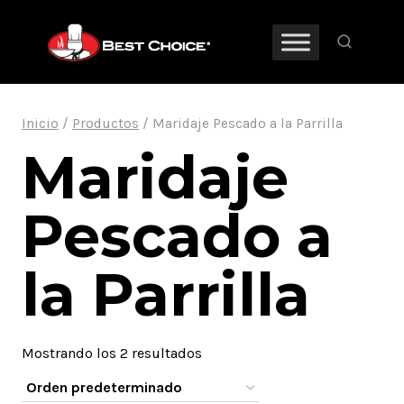
Saltar
al
contenido
Inicio
/
Productos
/
Maridaje Pescado a la Parrilla
Maridaje
Pescado a
la Parrilla
Mostrando los 2 resultados