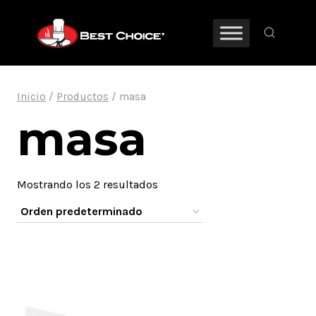
Saltar
al
contenido
Inicio
/
Productos
/
masa
masa
Mostrando los 2 resultados