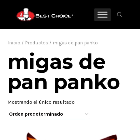
Saltar
al
contenido
Inicio
/
Productos
/
migas de pan panko
migas de
pan panko
Mostrando el único resultado