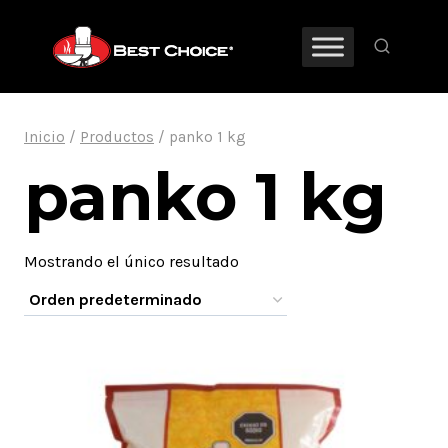
Saltar
al
contenido
Inicio
/
Productos
/
panko 1 kg
panko 1 kg
Mostrando el único resultado