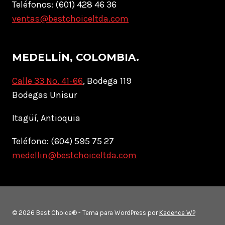
Teléfonos: (601) 428 46 36
ventas@bestchoiceltda.com
MEDELLÍN, COLOMBIA.
Calle 33 No. 41-66
, Bodega 119
Bodegas Unisur
Itagüí, Antioquia
Teléfono: (604) 595 75 27
medellin@bestchoiceltda.com
© 2026 Best Choice® - Tema para WordPress por
Kadence WP