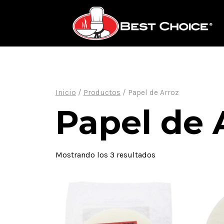
Saltar
al
contenido
Inicio
/
Productos
/
Papel de Arroz
Papel de 
Mostrando los 3 resultados