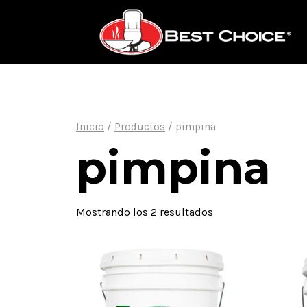
Saltar
al
contenido
Inicio
/
Productos
/
pimpina
pimpina
Mostrando los 2 resultados