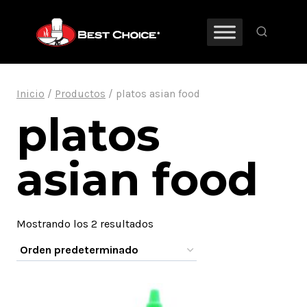
Saltar
al
contenido
Inicio
/
Productos
/
platos asian food
platos
asian food
Mostrando los 2 resultados