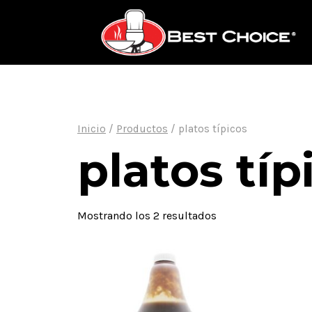
Saltar
al
contenido
Inicio
/
Productos
/
platos típicos
platos típ
Mostrando los 2 resultados