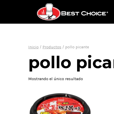
Saltar
al
contenido
Inicio
/
Productos
/
pollo picante
pollo pic
Mostrando el único resultado