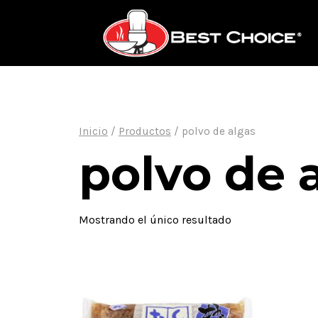
Saltar
al
contenido
Inicio
/
Productos
/
polvo de algas
polvo de 
Mostrando el único resultado