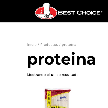
Saltar
al
contenido
Inicio
/
Productos
/
proteina
proteina
Mostrando el único resultado