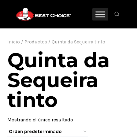
Saltar
al
contenido
Inicio
/
Productos
/
Quinta da Sequeira tinto
Quinta da
Sequeira
tinto
Mostrando el único resultado