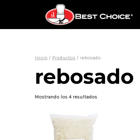
Saltar
al
contenido
Inicio
/
Productos
/
rebosado
rebosado
Mostrando los 4 resultados