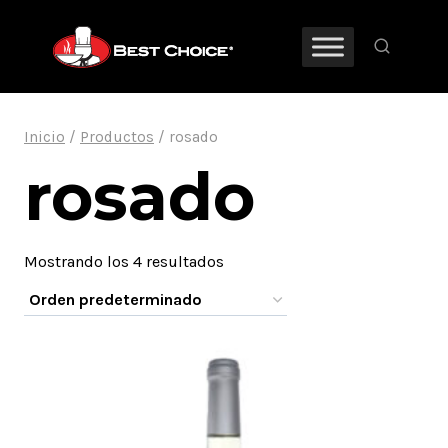
Saltar
al
contenido
Inicio
/
Productos
/
rosado
rosado
Mostrando los 4 resultados