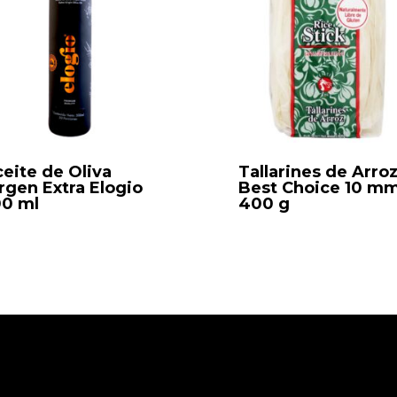
eite de Oliva
Tallarines de Arro
rgen Extra Elogio
Best Choice 10 mm
00 ml
400 g