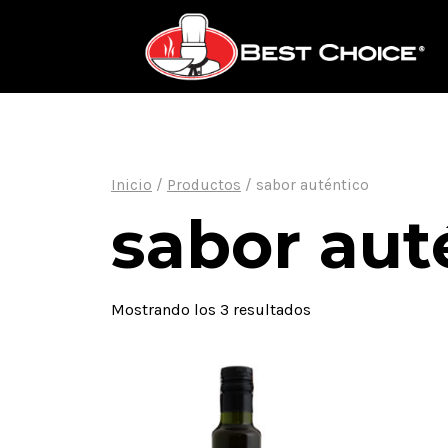
Saltar
al
contenido
Inicio
/
Productos
/
sabor auténtico
sabor aut
Mostrando los 3 resultados