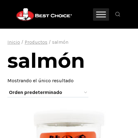
Saltar
al
contenido
Inicio
/
Productos
/
salmón
salmón
Mostrando el único resultado