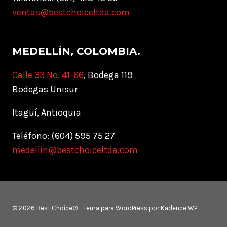
ventas@bestchoiceltda.com
MEDELLÍN, COLOMBIA.
Calle 33 No. 41-66
, Bodega 119
Bodegas Unisur
Itagüí, Antioquia
Teléfono: (604) 595 75 27
medellin@bestchoiceltda.com
© 2026 Best Choice® - Tema para WordPress por
Kadence WP